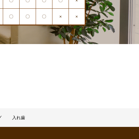
〇
〇
〇
〇
×
〇
〇
〇
×
×
グ
入れ歯