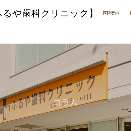
ふるや歯科クリニック】
医院案内
サービスサンプル3
サービスサンプル2
小児歯科
虫歯治療
乳歯がグラグラしているの
虫歯C2の痛みはどれくら
に抜けない！よくある原因
い？症状や受診の目安を解
コラム
と対処法
説