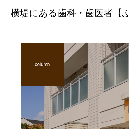
横堤にある歯科・歯医者【
column
サービスサンプル4
小児歯科
子供の歯列矯正はいつから
始める？小児矯正のベスト
な開始時期