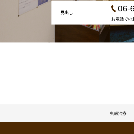
06-
見出し
お電話での
虫歯治療