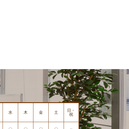
日・
水
木
金
土
祝