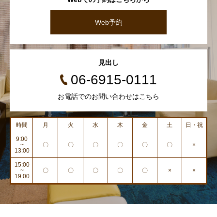
Web予約
見出し
06-6915-0111
お電話でのお問い合わせはこちら
時間
月
火
水
木
金
土
日・祝
9:00
~
〇
〇
〇
〇
〇
〇
×
13:00
15:00
~
〇
〇
〇
〇
〇
×
×
19:00