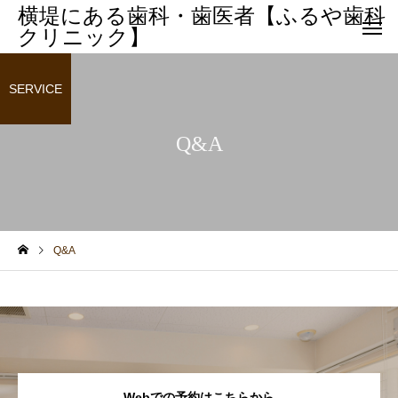
横堤にある歯科・歯医者【ふるや歯科
クリニック】
SERVICE
Q&A
サービスサンプル4
サービスサンプル3
小児歯科
小児歯科
Q&A
子供の歯列矯正はいつから
乳歯がグラグラしてい
始める？小児矯正のベスト
に抜けない！よくある
な開始時期
と対処法
Webでの予約はこちらから