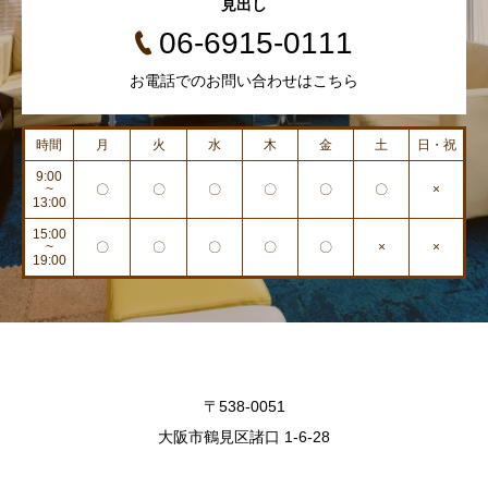
見出し
06-6915-0111
お電話でのお問い合わせはこちら
時間
月
火
水
木
金
土
日・祝
9:00
~
〇
〇
〇
〇
〇
〇
×
13:00
15:00
~
〇
〇
〇
〇
〇
×
×
19:00
〒538-0051
大阪市鶴見区諸口 1-6-28