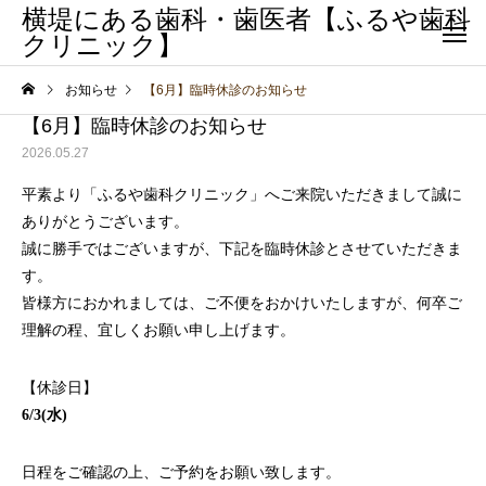
横堤にある歯科・歯医者【ふるや歯科
クリニック】
お知らせ
【6月】臨時休診のお知らせ
【6月】臨時休診のお知らせ
2026.05.27
平素より「ふるや歯科クリニック」へご来院いただきまして誠に
ありがとうございます。
誠に勝手ではございますが、下記を臨時休診とさせていただきま
サービスサンプル4
サービスサンプル3
す。
小児歯科
小児歯科
皆様方におかれましては、ご不便をおかけいたしますが、何卒ご
子供の歯列矯正はいつから
乳歯がグラグラしてい
理解の程、宜しくお願い申し上げます。
始める？小児矯正のベスト
に抜けない！よくある
【休診日】
な開始時期
と対処法
6/3(水)
日程をご確認の上、ご予約をお願い致します。