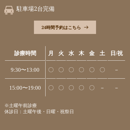
駐車場2台完備
24時間予約はこちら
診療時間
月
火
水
木
金
土
日/祝
9:30〜13:00
〇
〇
〇
〇
〇
〇
－
15:00〜19:00
〇
〇
〇
〇
〇
－
－
※土曜午前診療
休診日：土曜午後・日曜・祝祭日